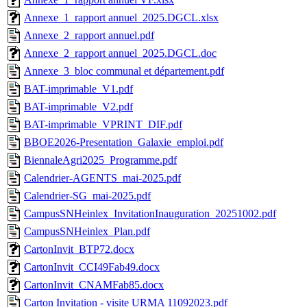
Annexe_1_rapport annuel_2025.DGCL.xlsx
Annexe_2_rapport annuel.pdf
Annexe_2_rapport annuel_2025.DGCL.doc
Annexe_3_bloc communal et département.pdf
BAT-imprimable_V1.pdf
BAT-imprimable_V2.pdf
BAT-imprimable_VPRINT_DIF.pdf
BBOE2026-Presentation_Galaxie_emploi.pdf
BiennaleAgri2025_Programme.pdf
Calendrier-AGENTS_mai-2025.pdf
Calendrier-SG_mai-2025.pdf
CampusSNHeinlex_InvitationInauguration_20251002.pdf
CampusSNHeinlex_Plan.pdf
CartonInvit_BTP72.docx
CartonInvit_CCI49Fab49.docx
CartonInvit_CNAMFab85.docx
Carton Invitation - visite URMA 11092023.pdf