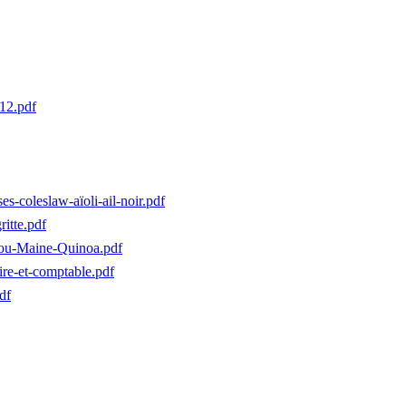
12.pdf
oleslaw-aïoli-ail-noir.pdf
tte.pdf
u-Maine-Quinoa.pdf
re-et-comptable.pdf
df