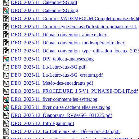
DEO_2025-11_CalendrierSG.pdf
DEO_2025-11_CalendrierSG.png
DEO_2025-11_Courrier-VADEMECUM-Complet-punaise-de-lit
DEO_2025-11_Courrier-type-en-cas-d'infestation-punaise-de-li
DEO_2025-11_Démat_convention_annexe.docx
DEO_2025-11_Démat_convention_mode-opératoire.docx
DEO_2025-11_Démat_convention_type_utilisation_locaux_202
DEO_2025-11_DPI_tableau-analyses.png
DEO_2025-11_La-Lettre-aux-SG.pdf
DEO_2025-11_La-Lettre-aux-SG_erratum.pdf
DEO_2025-11_Météo-des-encadrants.pdf
DEO_2025-11_PROCEDURE_J.5-V1_PUNAISE-DE-LIT.pdf
DEO_2025-11_flyer-comment-les-eviter.jpg
DEO_2025-11_flyer-ou-se-cachent-elles-resize.jpg
DEO_2025-12_Diaporama_RVdesSG_031225.pdf
DEO_2025-12_Info-Egalim.pdf
DEO_2025-12_La-Lettre-aux-SG_Décembre-2025.pdf