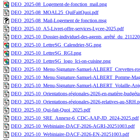
DEO_2025-08_Logement-de-fonction_mail.png
DEO_2025-08_MOAL25_QuiFaitQuoi.pdf
DEO_2025-08_Mail-Logement de fonction.msg
DEO_2025-10_A5-Livret-offre-services-Lycee-2025.pdf
DEO_2025-10_Dossier-individuel-des-agents_arrêté_du_211220
DEO_2025-10_LettreSG_Calendrier-SG.png
DEO_2025-10_LettreSG_RGI.png
DEO_2025-10_LettreSG_logo_Ici-on-cuisine.png
DEO_2025-10_Menu-Signature-Samuel-ALBERT_Crevettes-roses-c
DEO_2025-10_Menu-Signature-Samuel-ALBERT_Pomme-Magri
DEO_2025-10_Menu-Signature-Samuel-ALBERT_Volaille-Anjo
DEO_2025-10_Orientations-régionales-2026-en-matière-budgétai
DEO_2025-10_Orientations-régionales-2026-relatives-au-SRH.p
DEO_2025-10_Qui-fait-Quoi_2025.pdf
DEO_2025-10_SRE_Annexe-6_CDC-AAP-JD_2024-2025.pdf
DEO_2025-10_Webiniaire-DACF-2026-AGRI-20251003.pdf
DEO_2025-10_Webiniaire-DACF-2026-EN-20251003.pdf