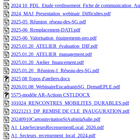
2024 10_PDL_Etude verdissement_Fiche de communication_Anal
2024_MAJ_Presentation_webinair_Difficultes.pdf
2025-05_Réunion_réseau-des-SG.pdf
2025-06_Remplacement-DATI.pdf
2025-06_Valorisation_équipements-pro.pdf
2025.01.20_ATELIER_évaluation_DIF.pdf
2025.01.20_ATELIER_management.pdf
2025.01.20_Atelier_financement.pdf
2025.01.20_ Réunion-1_Réseau-des-SG.pdf
2025 08 Topos d'ateliers.docx
2026.01.08_WebinaireEncadrantsSG_DematEPLE.pdf
5575-modèle AR-Actions CSTI.DOCX
101024_RENCONTRES_MOBILITES_DURABLES.pdf
20221213_DP_REMISE DE CLE_INAUGURATION.pdf
20240910CartoninvitationStAubinlaSalle.pdf
A1_ListeSecteursRecensementLocal_2026.pdf
A1_Secteurs_recensement_local_2024.pdf