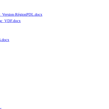
_Version-RégionPDL.docx
t-pc_VDF.docx
5.docx