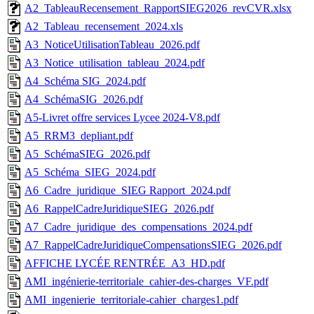
A2_TableauRecensement_RapportSIEG2026_revCVR.xlsx
A2_Tableau_recensement_2024.xls
A3_NoticeUtilisationTableau_2026.pdf
A3_Notice_utilisation_tableau_2024.pdf
A4_Schéma SIG_2024.pdf
A4_SchémaSIG_2026.pdf
A5-Livret offre services Lycee 2024-V8.pdf
A5_RRM3_depliant.pdf
A5_SchémaSIEG_2026.pdf
A5_Schéma_SIEG_2024.pdf
A6_Cadre_juridique_SIEG Rapport_2024.pdf
A6_RappelCadreJuridiqueSIEG_2026.pdf
A7_Cadre_juridique_des_compensations_2024.pdf
A7_RappelCadreJuridiqueCompensationsSIEG_2026.pdf
AFFICHE LYCÉE RENTRÉE_A3_HD.pdf
AMI_ingénierie-territoriale_cahier-des-charges_VF.pdf
AMI_ingenierie_territoriale-cahier_charges1.pdf