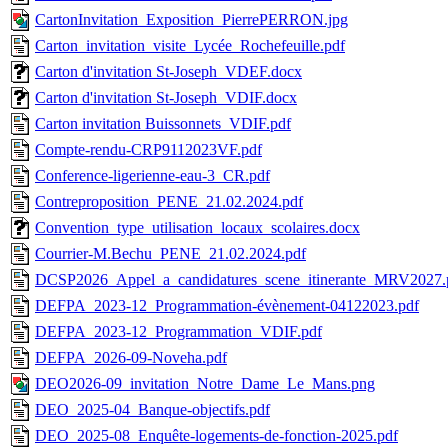
CartonInvitation_Exposition_PierrePERRON.jpg
Carton_invitation_visite_Lycée_Rochefeuille.pdf
Carton d'invitation St-Joseph_VDEF.docx
Carton d'invitation St-Joseph_VDIF.docx
Carton invitation Buissonnets_VDIF.pdf
Compte-rendu-CRP9112023VF.pdf
Conference-ligerienne-eau-3_CR.pdf
Contreproposition_PENE_21.02.2024.pdf
Convention_type_utilisation_locaux_scolaires.docx
Courrier-M.Bechu_PENE_21.02.2024.pdf
DCSP2026_Appel_a_candidatures_scene_itinerante_MRV2027.
DEFPA_2023-12_Programmation-évènement-04122023.pdf
DEFPA_2023-12_Programmation_VDIF.pdf
DEFPA_2026-09-Noveha.pdf
DEO2026-09_invitation_Notre_Dame_Le_Mans.png
DEO_2025-04_Banque-objectifs.pdf
DEO_2025-08_Enquête-logements-de-fonction-2025.pdf