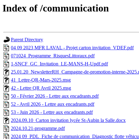
Index of /communication
Parent Directory
04 09 2023 MFR LAVAL - Projet carton invitation_VDEF.pdf
071024_Programme_RisquesLittoraux.pdf
1-SNCF_GC_Invitation_LE-MANS-H-Updf.pdf
25.01.20_NewsletterRH_Campagne-de-promotion-interne-2025
41_Lettre-QR-Mars-2025.msg
42 - Lettre QR Avril 2025.msg
50 - Février 2026 - Lettre aux encadrants.pdf
52 - Avril 2026 - Lettre aux encadrants.pdf
53 - Juin 2026 - Lettre aux encadrants.pdf
2024.09.10_Carton invitation lycée St-Aubin la Salle.docx
2024.10.21-programme.pdf
2024 09_PDL_Fiche de communication_Diagnostic flotte véhicul